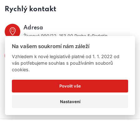
Rychlý kontakt
Adresa
Živcová 990/22, 153 00 Praha 5-Radotín
Na vašem soukromí nám záleží
Telefon:
Vzhledem k nové legislativě platné od 1. 1. 2022 od
+420 724 386 928
vás potřebujeme souhlas s používáním souborů
cookies.
Ochrana osobních údajů
a
Cookies
Povolit vše
Nastavení
© 2022 IQservis.cz | Všechna práva vyhrazena.