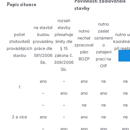
Povinnosti zadavatele
Popis situace
stavby
rozsah
nutno
na stavbě
stavby
nutno
zaslat
počet
budou
přesahuje
nutno ur
nechat
oznámení
zhotovitelů
prováděny
limity dle
koordiná
zpracovat
o
provádějících
práce dle
§ 15
při reali
plán
zahájení
stavbu
591/2006
zákona č.
stavb
BOZP
prací na
Sb.
309/2006
OIP
Sb.
ano
–
ano
ne
ne
1
–
ano
ano
ano
ne
–
–
ne
ne
ne
2 a více
ano
–
ano
ne
ne
–
ano
ano
ano
ano