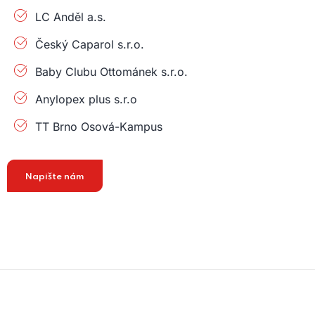
LC Anděl a.s.
Český Caparol s.r.o.
Baby Clubu Ottománek s.r.o.
Anylopex plus s.r.o
TT Brno Osová-Kampus
Napište nám