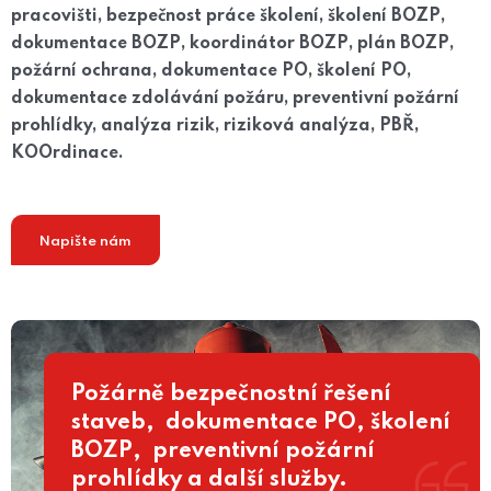
pracovišti, bezpečnost práce školení, školení BOZP,
dokumentace BOZP, koordinátor BOZP, plán BOZP,
požární ochrana, dokumentace PO, školení PO,
dokumentace zdolávání požáru, preventivní požární
prohlídky, analýza rizik, riziková analýza, PBŘ,
KOOrdinace.
Napište nám
Požárně bezpečnostní řešení
staveb, dokumentace PO, školení
BOZP, preventivní požární
prohlídky a další služby.