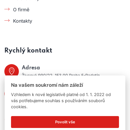
O firmě
Kontakty
Rychlý kontakt
Adresa
Živcová 990/22, 153 00 Praha 5-Radotín
Na vašem soukromí nám záleží
Telefon:
Vzhledem k nové legislativě platné od 1. 1. 2022 od
+420 724 386 928
vás potřebujeme souhlas s používáním souborů
cookies.
Ochrana osobních údajů
a
Cookies
Povolit vše